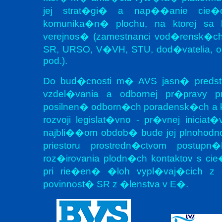
jej strat�gi� a nap��anie cie�o
komunika�n� plochu, na ktorej sa
verejnos� (zamestnanci vod�rensk�c
SR, URSO, V�VH, STU, dod�vatelia, o
pod.).
Do bud�cnosti m� AVS jasn� predstav
vzdel�vania a odbornej pr�pravy p
posilnen� odborn�ch poradensk�ch a 
rozvoji legislat�vno - pr�vnej inicia
najbli��om obdob� bude jej plnohodn
priestoru prostredn�ctvom postup
roz�irovania plodn�ch kontaktov s ci
pri rie�en� �loh vypl�vaj�cich z e
povinnost� SR z �lenstva v E�.